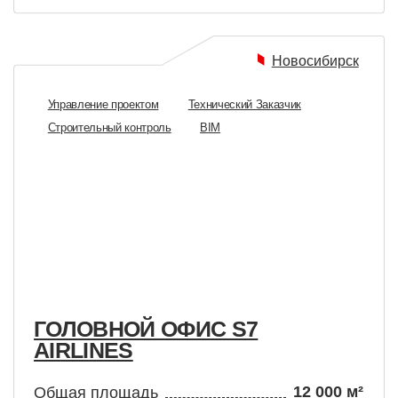
ГОЛОВНОЙ ОФИС S7
ГОЛО
IRLINES
ПАО 
12 000 м²
бщая площадь
Общая п
татус
завершён
Статус
(2019—2020)
од
Год
д. Кудрово
Управление проектом
Технический Заказчик
Управлени
BIM
BIM