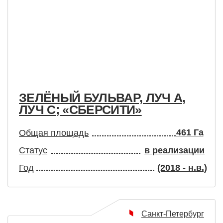
ЕЛЁНЫЙ БУЛЬВАР, ЛУЧ А,
ГОЛОВ
УЧ С; «СБЕРСИТИ»
БАНК
461 Га
бщая площадь
Общая п
татус
в реализации
Статус
од
(2018 - н.в.)
Год
Санкт-Петербург
BIM-менеджмент
Управление проектом
Управлени
Проектиро