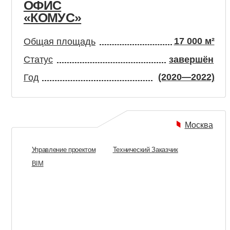
ШЕРЕМЕТЬЕВО.
Ш
БИЗНЕС-ЗАЛ «ЛИСИЦКИЙ»
З
600 м²
Общая площадь
О
Статус
завершён
С
(2019—2020)
Год
Г
Москва