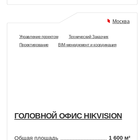
ГОЛОВНОЙ ОФИС HIKVISION
A
1 600 м²
Общая площадь
О
Статус
завершён
С
(2017—2018)
Год
Г
Москва
Управление проектом
Технический Заказчик
BIM