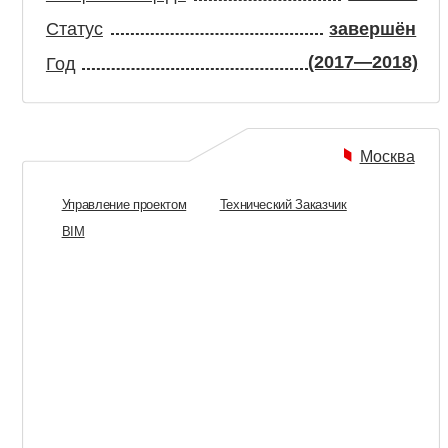
ОФИС
Т
«КОМУС»
17 000 м²
Общая площадь
О
Статус
завершён
С
(2020—2022)
Год
Г
Москва
Управление проектом
Технический Заказчик
BIM