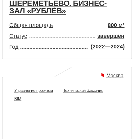
МЕТЬЕВО. БИЗНЕС-
БАЙКАЛ»
500 м²
лощадь
завершён
(2019—2020)