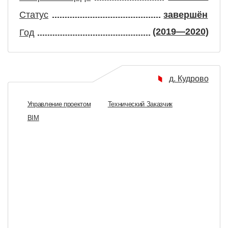
РЦ МЕГА
ШЕРЕ
ДЫБЕНКО
ЗАЛ «
45 000 м²
бщая площадь
Общая п
татус
завершён
Статус
(2018—2021)
од
Год
Москва
Управление проектом
Технический Заказчик
Управлени
BIM
BIM