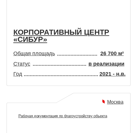
КОРПОРАТИВНЫЙ ЦЕНТР
Ш
«СИБУР»
«
Общая площадь
26 700 м²
О
Статус
в реализации
С
Год
2021 - н.в.
Г
Москва
Рабочая документация по благоустройству объекта