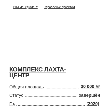
ОМПЛЕКС ЛАХТА-
ГОЛО
ЦЕНТР
КОМП
30 000 м²
бщая площадь
Общая п
татус
завершён
Статус
(2020)
од
Год
Новосибирск
Управление проектом
Технический Заказчик
Управлени
Строительный контроль
BIM
BIM