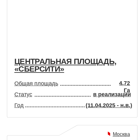
ЦЕНТРАЛЬНАЯ ПЛОЩАДЬ,
З
«СБЕРСИТИ»
Л
4,72
Общая площадь
О
Га
Статус
в реализации
С
Год
(11.04.2025 - н.в.)
Г
Москва
Управление проектом
Технический Заказчик
Строительный контроль