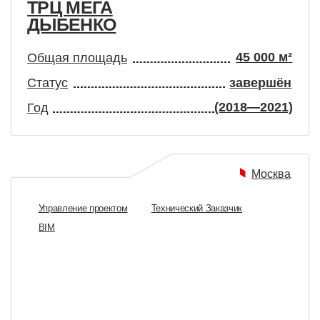
ЕРЕМЕТЬЕВО. БИЗНЕС-
ШЕРЕ
АЛ «МАСТЕР-КАРД»
ЗАЛ «
600 м²
бщая площадь
Общая п
татус
завершён
Статус
(2018—2020)
од
Год