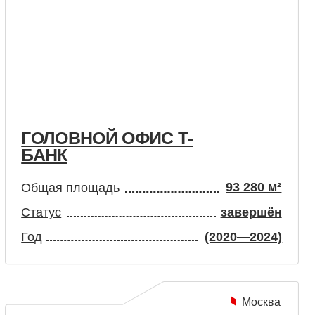
НОЙ ОФИС Т-
93 280 м²
лощадь
завершён
(2020—2024)
Москва
е проектом
Технический Заказчик
вание
BIM-менеджмент и координация