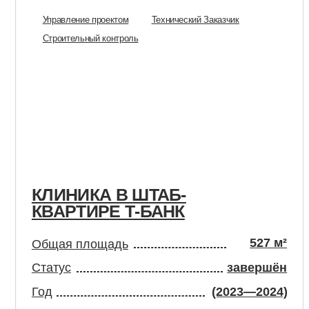
КЛИНИКА В ШТАБ-
К
КВАРТИРЕ Т-БАНК
527 м²
Общая площадь
О
Статус
завершён
С
Год
(2023—2024)
Г
Москва
Управление проектом
Технический Заказчик
Проектирование
BIM-менеджмент и координация