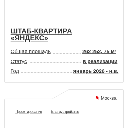
ТАБ-КВАРТИРА
ОФИС
ЯНДЕКС»
ЗДАНИ
бщая площадь
262 252, 75 м²
Общая п
татус
в реализации
Статус
од
январь 2026 - н.в.
Год
Москва
Проектирование
Благоустройство
Управлени
Строитель